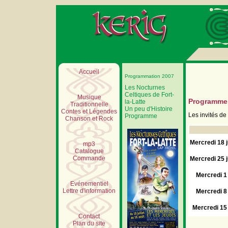
Accueil
Programmation 2007
Les Nocturnes
Celtiques de Fort-
Musique
Programme
la-Latte
Traditionnelle
Un peu d'Histoire
Contes et Légendes
Les invités de 
Programme
Chanson et Rock
Mercredi 18 ju
mp3
Catalogue
Commande
Mercredi 25 ju
Mercredi 1
Evénementiel
Lettre d'information
Mercredi 8
Mercredi 15
Contact
Plan du site