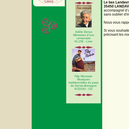
Liens
Le bas Landav
35450 LANDA
accompagné d’un
sans oublier d'i
Nous vous rappel
Si vous souhait
Adèle Denys
précisant les no
Mémoires d'une
centenaire
KL156 - Livre
Filip Montade
Musiques
traditionnelles du pays
de Dol-de-Bretagne
KCD183 - CD