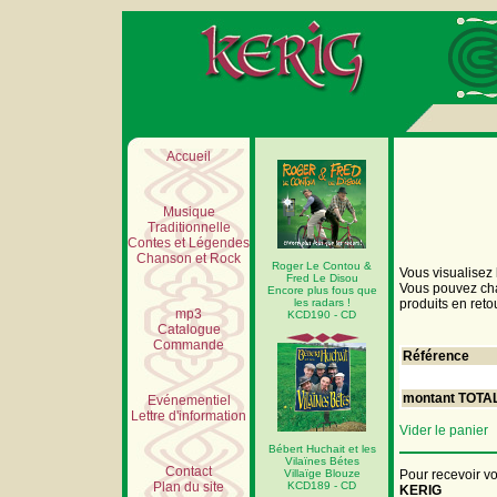
Accueil
Musique
Traditionnelle
Contes et Légendes
Chanson et Rock
Roger Le Contou &
Vous visualisez 
Fred Le Disou
Vous pouvez chan
Encore plus fous que
les radars !
produits en reto
mp3
KCD190 - CD
Catalogue
Commande
Référence
montant TOTA
Evénementiel
Lettre d'information
Vider le panier
Bébert Huchait et les
Vilaïnes Bétes
Contact
Villaïge Blouze
Pour recevoir v
Plan du site
KCD189 - CD
KERIG